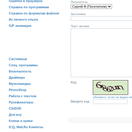
Ошибки в браузерах
Получатель:
Справка по программам
Справка по форматам файлов
Заголовок:
Из личного опыта
GIF анимация
Текст письма:
ПРОГРАММЫ
Системные
Спец. программы
Безопасность
Драйвера
Код:
Мультимедиа
PhotoShop
Работа с текстом
обновить, если не виден к
Введите код:
Русификаторы
CD/DVD
Для игр
Ключи и кряки
ICQ, Mail.Ru Клиенты