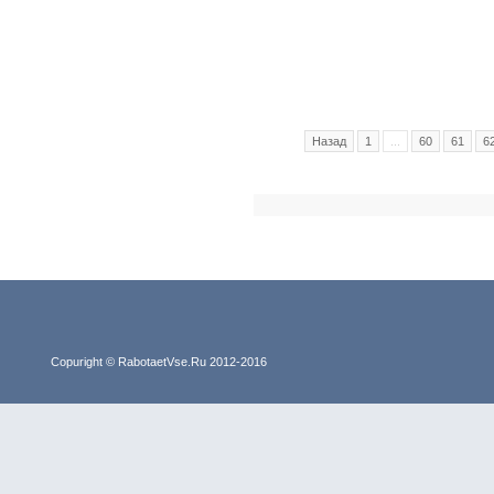
Назад
1
...
60
61
6
Copuright © RabotaetVse.Ru 2012-2016