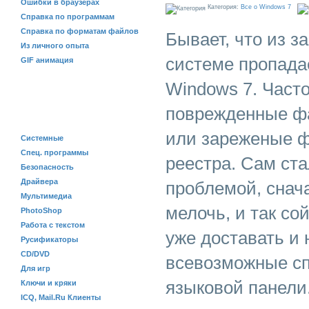
Ошибки в браузерах
Категория:
Все о Windows 7
Справка по программам
Справка по форматам файлов
Бывает, что из з
Из личного опыта
системе пропада
GIF анимация
Windows 7. Част
ПРОГРАММЫ
поврежденные ф
или зареженые 
Системные
Спец. программы
реестра. Сам ста
Безопасность
Драйвера
проблемой, снач
Мультимедиа
мелочь, и так со
PhotoShop
Работа с текстом
уже доставать и
Русификаторы
CD/DVD
всевозможные с
Для игр
языковой панели
Ключи и кряки
ICQ, Mail.Ru Клиенты