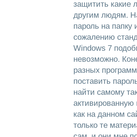
защитить какие 
другим людям. Н
пароль на папку 
сожалению стан
Windows 7 подоб
невозможно. Кон
разных програм
поставить пароль
найти самому та
активированную и
как на данном с
только те матер
сам, и они мне п