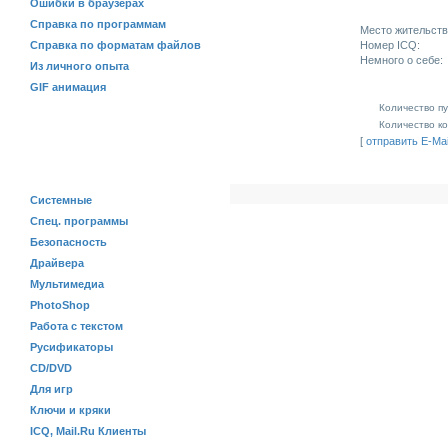
Ошибки в браузерах
Справка по программам
Место жительств
Номер ICQ:
Справка по форматам файлов
Немного о себе:
Из личного опыта
GIF анимация
Количество п
Количество к
[
отправить E-Mai
ПРОГРАММЫ
Системные
Спец. программы
Безопасность
Драйвера
Мультимедиа
PhotoShop
Работа с текстом
Русификаторы
CD/DVD
Для игр
Ключи и кряки
ICQ, Mail.Ru Клиенты