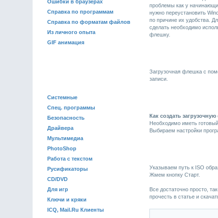
Ошибки в браузерах
проблемы как у начинающих
Справка по программам
нужно переустановить Wind
по причине их удобства. Д
Справка по форматам файлов
сделать необходимо исполь
Из личного опыта
флешку.
GIF анимация
Загрузочная флешка с пом
ПРОГРАММЫ
записи.
Системные
Спец. программы
Как создать загрузочную
Безопасность
Необходимо иметь готовый 
Драйвера
Выбираем настройки прогр
Мультимедиа
PhotoShop
Работа с текстом
Указываем путь к ISO обра
Русификаторы
Жмем кнопку Старт.
CD/DVD
Для игр
Все достаточно просто, та
прочесть в статье и скача
Ключи и кряки
ICQ, Mail.Ru Клиенты