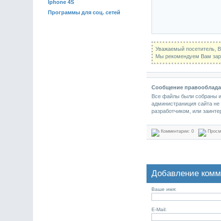
Iphone 4S
Программы для соц. сетей
Уважаемый посетитель, В
Мы рекомендуем Вам заре
Сообщение правооблада
Все файлы были собраны из
администраниция сайта не 
разработчиком, или заинт
Комментарии: 0
Просм
Добавление комм
Ваше имя:
E-Mail: