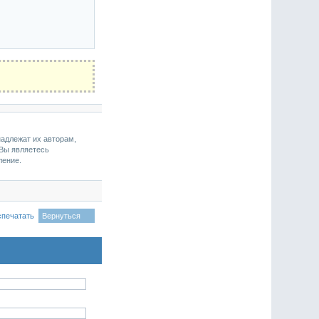
надлежат их авторам,
 Вы являетесь
ление.
спечатать
Вернуться