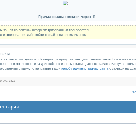
Прямая ссылка появится через:
11
ы зашли на сайт как незарегистрированный пользователь.
гистрироваться либо войти на сайт под своим именем.
телям
 открытого доступа сети Интернет, и представлены для ознакомления. Все права при
несет ответственности за дальнейшее использование данных файлов. В случае, если
ересованным лицом, то направьте вашу
жалобу администратору сайта
с заявкой на уда
отров: 3822
Ра
ентария