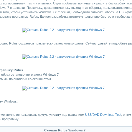
 пользователей, так и у опытных. Одни проблемы получается решить без особых уси
ows 7 с флешки. Поскольку, диски потихоньку выходят из оборота, пользователи исп
ля того, чтобы установить Windows 7 с флешки, необходимо записать образ на USB фле
зовать программу Rufus. Данная разработка позволяет довольно быстро и удобно зап
ощью Rufus создается практически за несколько шагов. Сейчас, давайте подробнее р
 флешку Rufus
образ установочного диска Windows 7.
аммы по аналогии со скриншотом.
зу Windows.
к-же можно использовать другую утилиту под названием
USB/DVD Download Tool
, о то
ть программу.
Скачать Rufus Windows 7