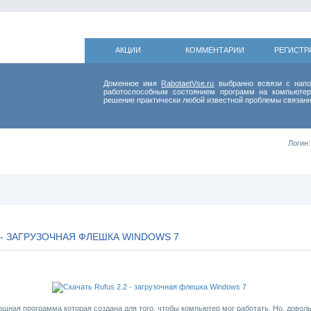
АКЦИИ
КОММЕНТАРИИ
РЕГИСТР
Доменное имя
RabotaetVse.ru
выбранно всвязи с напо
работоспособным состоянием программ на компьютер
решение практически любой известной проблемы связанн
Логин:
2 - ЗАГРУЗОЧНАЯ ФЛЕШКА WINDOWS 7
ощная программа которая создана для того, чтобы компьютер мог работать. Но, доволь