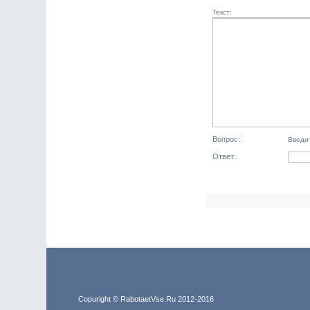
Текст:
Вопрос:
Введит
Ответ:
Copuright © RabotaetVse.Ru 2012-2016