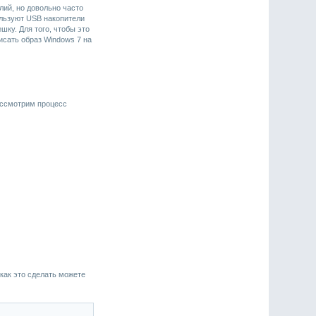
лий, но довольно часто
ользуют USB накопители
шку. Для того, чтобы это
исать образ Windows 7 на
ассмотрим процесс
м как это сделать можете