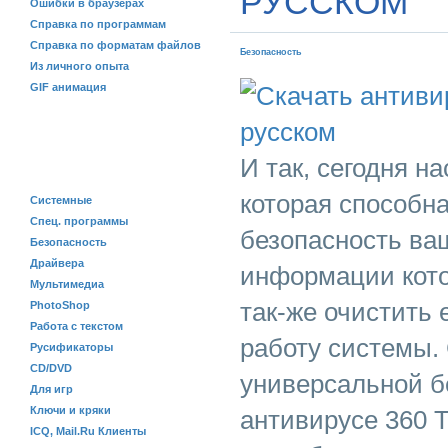
РУССКОМ
Ошибки в браузерах
Справка по программам
Справка по форматам файлов
Безопасность
Из личного опыта
GIF анимация
ПРОГРАММЫ
И так, сегодня н
которая способн
Системные
Спец. программы
безопасность ва
Безопасность
Драйвера
информации кото
Мультимедиа
так-же очистить 
PhotoShop
Работа с текстом
работу системы.
Русификаторы
CD/DVD
универсальной б
Для игр
Ключи и кряки
антивирусе 360 To
ICQ, Mail.Ru Клиенты