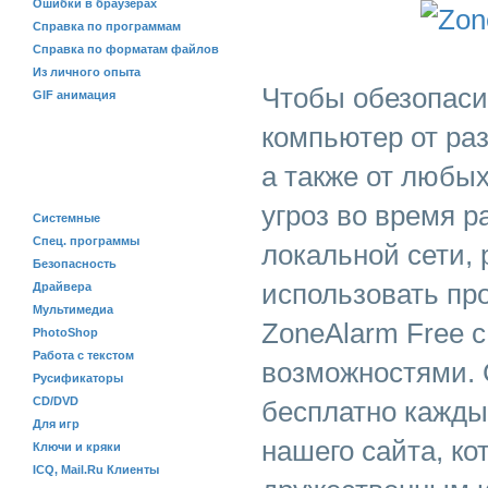
Ошибки в браузерах
Справка по программам
Справка по форматам файлов
Из личного опыта
Чтобы обезопаси
GIF анимация
компьютер от раз
а также от любы
ПРОГРАММЫ
угроз во время р
Системные
Спец. программы
локальной сети,
Безопасность
использовать пр
Драйвера
Мультимедиа
ZoneAlarm Free 
PhotoShop
Работа с текстом
возможностями. 
Русификаторы
CD/DVD
бесплатно кажды
Для игр
нашего сайта, к
Ключи и кряки
ICQ, Mail.Ru Клиенты