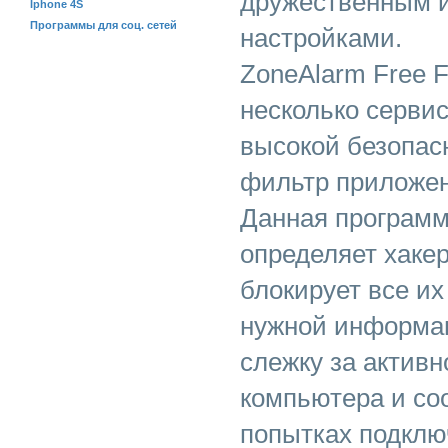
дружественным 
Iphone 4S
Программы для соц. сетей
настройками.
ZoneAlarm Free F
несколько серви
высокой безопас
фильтр приложен
Данная программ
определяет хаке
блокирует все их
нужной информац
слежку за актив
компьютера и со
попытках подключ