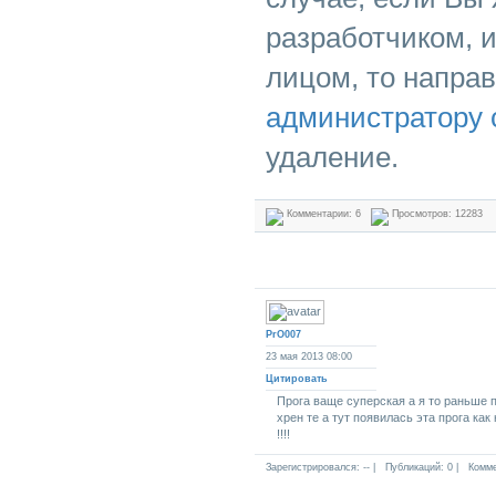
разработчиком, 
лицом, то напра
администратору 
удаление.
Комментарии: 6
Просмотров: 12283
PrO007
23 мая 2013 08:00
Цитировать
Прога ваще суперская а я то раньше 
хрен те а тут появилась эта прога как
!!!!
Зарегистрировался: -- |
Публикаций: 0 |
Комме