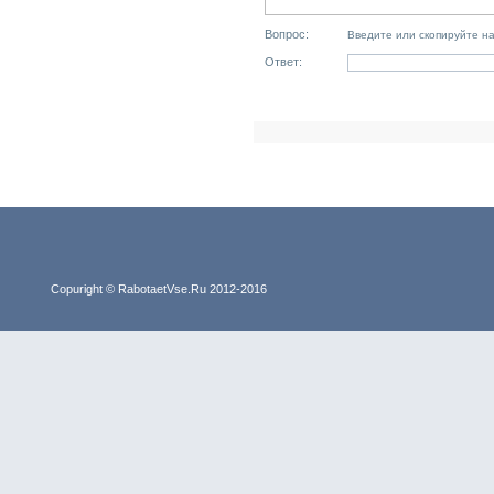
Вопрос:
Введите или скопируйте н
Ответ:
Copuright © RabotaetVse.Ru 2012-2016