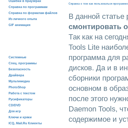
Ошибки в браузерах
Справка о том как пользоваться программ
Справка по программам
Справка по форматам файлов
В данной статье
Из личного опыта
смонтировать о
GIF анимация
Так как на сего
ПРОГРАММЫ
Tools Lite наибо
программа для р
Системные
Спец. программы
дисков. Да и в и
Безопасность
Драйвера
сборники програ
Мультимедиа
основном в образ
PhotoShop
Работа с текстом
после этого нужн
Русификаторы
CD/DVD
Daemon Tools, ч
Для игр
содержимое и ус
Ключи и кряки
ICQ, Mail.Ru Клиенты