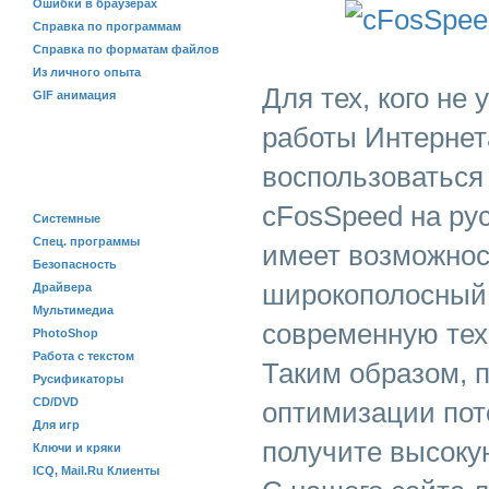
Ошибки в браузерах
Справка по программам
Справка по форматам файлов
Из личного опыта
Для тех, кого не
GIF анимация
работы Интернет
воспользоваться
ПРОГРАММЫ
cFosSpeed на ру
Системные
Спец. программы
имеет возможнос
Безопасность
широкополосный 
Драйвера
Мультимедиа
современную техн
PhotoShop
Работа с текстом
Таким образом, 
Русификаторы
CD/DVD
оптимизации пот
Для игр
получите высоку
Ключи и кряки
ICQ, Mail.Ru Клиенты