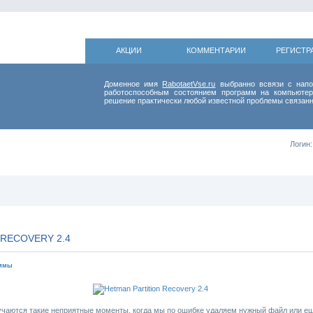
АКЦИИ
КОММЕНТАРИИ
РЕГИСТР
Доменное имя
RabotaetVse.ru
выбранно всвязи с напо
работоспособным состоянием программ на компьютер
решение практически любой известной проблемы связанн
Логин:
 RECOVERY 2.4
аммы
учаются такие неприятные моменты, когда мы по ошибке удаляем нужный файл или ещ