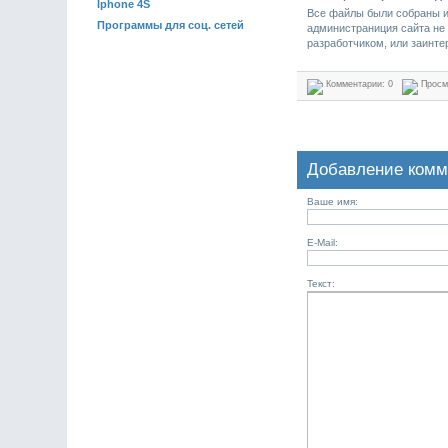
Iphone 4S
Все файлы были собраны из
Программы для соц. сетей
администраниция сайта не 
разработчиком, или заинт
Комментарии: 0
Просм
Добавление комм
Ваше имя:
E-Mail:
Текст: