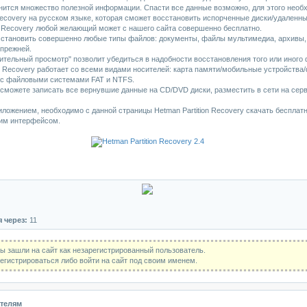
анится множество полезной информации. Спасти все данные возможно, для этого нео
 Recovery на русском языке, которая сможет восстановить испорченные диски/удаленн
n Recovery любой желающий может с нашего сайта совершенно бесплатно.
становить совершенно любые типы файлов: документы, файлы мультимедиа, архивы, Б
 прежней.
тельный просмотр" позволит убедиться в надобности восстановления того или иного 
n Recovery работает со всеми видами носителей: карта памяти/мобильные устройства
е с файловыми системами FAT и NTFS.
сможете записать все вернувшие данные на CD/DVD диски, разместить в сети на серв
ложением, необходимо с данной страницы Hetman Partition Recovery скачать бесплатн
им интерфейсом.
я через:
11
ы зашли на сайт как незарегистрированный пользователь.
гистрироваться либо войти на сайт под своим именем.
телям