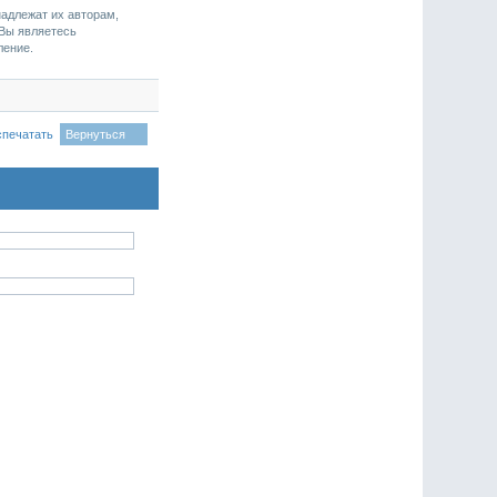
надлежат их авторам,
 Вы являетесь
ление.
спечатать
Вернуться