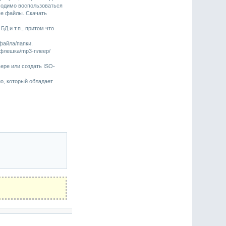
бходимо воспользоваться
ые файлы. Скачать
Д и т.п., притом что
файла/папки.
/флешка/mp3-плеер/
ере или создать ISO-
о, который обладает