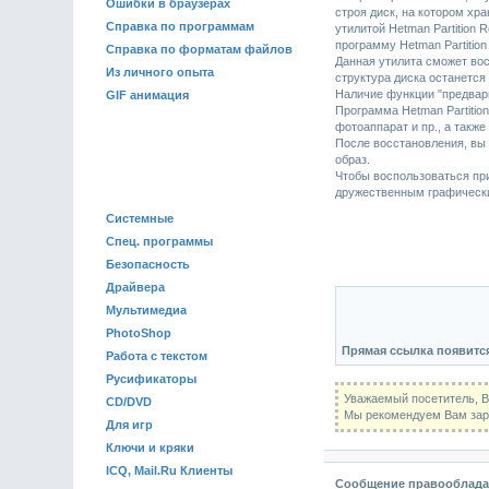
Ошибки в браузерах
строя диск, на котором хр
Справка по программам
утилитой Hetman Partition
программу Hetman Partitio
Справка по форматам файлов
Данная утилита сможет вос
Из личного опыта
структура диска останется
Наличие функции "предвари
GIF анимация
Программа Hetman Partitio
фотоаппарат и пр., а такж
После восстановления, вы 
образ.
ПРОГРАММЫ
Чтобы воспользоваться при
дружественным графическ
Системные
Спец. программы
Безопасность
Драйвера
Мультимедиа
PhotoShop
Прямая ссылка появитс
Работа с текстом
Русификаторы
Уважаемый посетитель, В
CD/DVD
Мы рекомендуем Вам заре
Для игр
Ключи и кряки
ICQ, Mail.Ru Клиенты
Сообщение правооблада