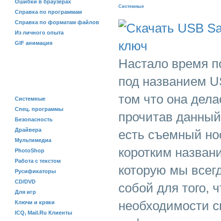
Ошибки в браузерах
Системные
Справка по программам
Справка по форматам файлов
Из личного опыта
GIF анимация
Настало время п
ПРОГРАММЫ
под названием U
том что она дела
Системные
Спец. программы
прочитав данный 
Безопасность
Драйвера
есть съемный но
Мультимедиа
коротким назван
PhotoShop
Работа с текстом
которую мы всег
Русификаторы
CD/DVD
собой для того, 
Для игр
необходимости с
Ключи и кряки
ICQ, Mail.Ru Клиенты