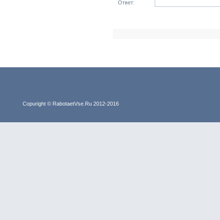
Ответ:
Copuright © RabotaetVse.Ru 2012-2016